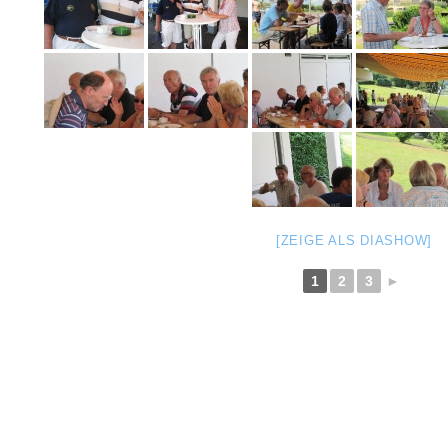
[ZEIGE ALS DIASHOW]
1
2
3
►