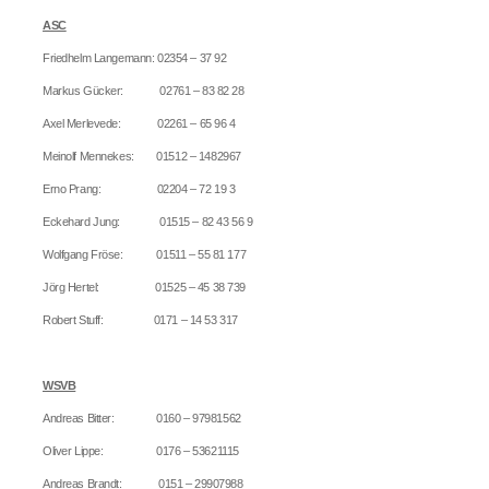
ASC
Friedhelm Langemann: 02354 – 37 92
Markus Gücker: 02761 – 83 82 28
Axel Merlevede: 02261 – 65 96 4
Meinolf Mennekes: 01512 – 1482967
Erno Prang: 02204 – 72 19 3
Eckehard Jung: 01515 – 82 43 56 9
Wolfgang Fröse: 01511 – 55 81 177
Jörg Hertel: 01525 – 45 38 739
Robert Stuff: 0171 – 14 53 317
WSVB
Andreas Bitter: 0160 – 97981562
Oliver Lippe: 0176 – 53621115
Andreas Brandt: 0151 – 29907988