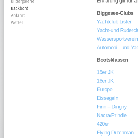
Erklärung gilt für
Biggesee-Clubs
Yachtclub Lister
Yacht-und Rudercl
Wassersportverein
Automobil- und Yac
Bootsklassen
15er JK
16er JK
Europe
Eissegeln
Finn – Dinghy
Nacra/Prindle
420er
Flying Dutchman