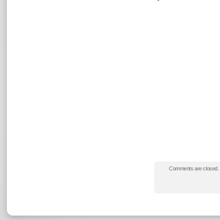
z
A
C
Comments are closed.